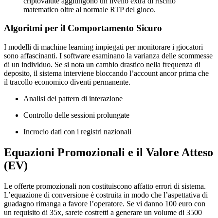
criptovalute aggiungono un livello extra di rischio
matematico oltre al normale RTP del gioco.
Algoritmi per il Comportamento Sicuro
I modelli di machine learning impiegati per monitorare i giocatori
sono affascinanti. I software esaminano la varianza delle scommesse
di un individuo. Se si nota un cambio drastico nella frequenza di
deposito, il sistema interviene bloccando l’account ancor prima che
il tracollo economico diventi permanente.
Analisi dei pattern di interazione
Controllo delle sessioni prolungate
Incrocio dati con i registri nazionali
Equazioni Promozionali e il Valore Atteso
(EV)
Le offerte promozionali non costituiscono affatto errori di sistema.
L’equazione di conversione è costruita in modo che l’aspettativa di
guadagno rimanga a favore l’operatore. Se vi danno 100 euro con
un requisito di 35x, sarete costretti a generare un volume di 3500