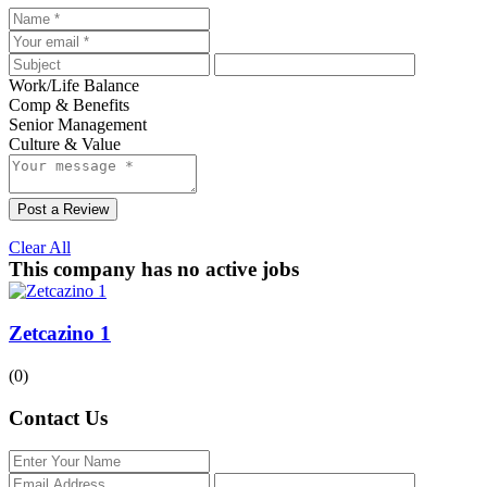
Work/Life Balance
Comp & Benefits
Senior Management
Culture & Value
Post a Review
Clear All
This company has no active jobs
Zetcazino 1
(0)
Contact Us