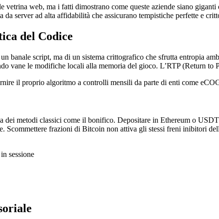
 vetrina web, ma i fatti dimostrano come queste aziende siano giganti del
da server ad alta affidabilità che assicurano tempistiche perfette e critt
ica del Codice
i un banale script, ma di un sistema crittografico che sfrutta entropia 
ndo vane le modifiche locali alla memoria del gioco. L’RTP (Return to Pl
fornire il proprio algoritmo a controlli mensili da parte di enti come eCO
ia dei metodi classici come il bonifico. Depositare in Ethereum o USDT ga
 Scommettere frazioni di Bitcoin non attiva gli stessi freni inibitori de
 in sessione
soriale