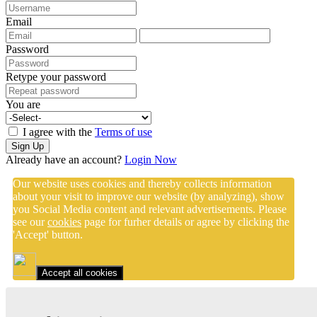
Email
Password
Retype your password
You are
I agree with the
Terms of use
Sign Up
Already have an account?
Login Now
Our website uses cookies and thereby collects information
about your visit to improve our website (by analyzing), show
you Social Media content and relevant advertisements. Please
see our
cookies
page for furher details or agree by clicking the
'Accept' button.
Accept all cookies