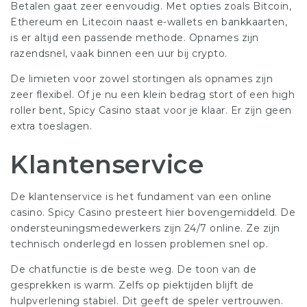
Betalen gaat zeer eenvoudig. Met opties zoals Bitcoin,
Ethereum en Litecoin naast e-wallets en bankkaarten,
is er altijd een passende methode. Opnames zijn
razendsnel, vaak binnen een uur bij crypto.
De limieten voor zowel stortingen als opnames zijn
zeer flexibel. Of je nu een klein bedrag stort of een high
roller bent, Spicy Casino staat voor je klaar. Er zijn geen
extra toeslagen.
Klantenservice
De klantenservice is het fundament van een online
casino. Spicy Casino presteert hier bovengemiddeld. De
ondersteuningsmedewerkers zijn 24/7 online. Ze zijn
technisch onderlegd en lossen problemen snel op.
De chatfunctie is de beste weg. De toon van de
gesprekken is warm. Zelfs op piektijden blijft de
hulpverlening stabiel. Dit geeft de speler vertrouwen.