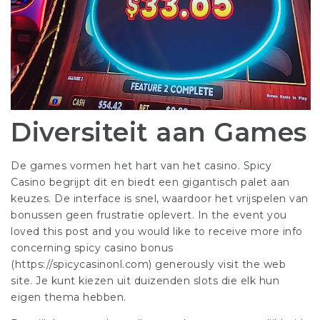
Diversiteit aan Games
De games vormen het hart van het casino. Spicy
Casino begrijpt dit en biedt een gigantisch palet aan
keuzes. De interface is snel, waardoor het vrijspelen van
bonussen geen frustratie oplevert. In the event you
loved this post and you would like to receive more info
concerning spicy casino bonus
(
https://spicycasinonl.com
) generously visit the web
site. Je kunt kiezen uit duizenden slots die elk hun
eigen thema hebben.