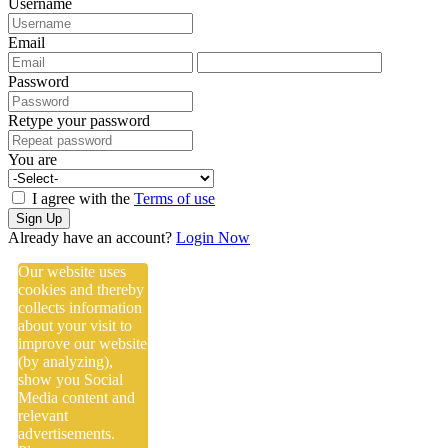
Username
Email
Password
Retype your password
You are
I agree with the
Terms of use
Sign Up
Already have an account?
Login Now
Our website uses
cookies and thereby
collects information
about your visit to
improve our website
(by analyzing),
show you Social
Media content and
relevant
advertisements.