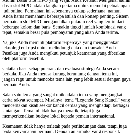
Aturan Dasar Slot MPO yang Wajib Anda Ketahui Mengenal aturan
dasar slot MPO adalah langkah pertama untuk memulai petualangan
judi online. Permainan ini sebenarnya cukup sederhana, namun
Anda harus memahami beberapa istilah dan konsep penting. Sistem
permainan slot MPO mengandalkan putaran reel yang terdiri dari
beberapa kolom dan baris. Semakin tinggi jumlah kombinasi yang
tepat, semakin besar pula pembayaran yang akan Anda terima.
Ya, jika Anda memilih platform terpercaya yang menggunakan
teknologi enkripsi untuk melindungi data dan transaksi Anda.
Pastikan juga Anda mengikuti petunjuk keamanan yang diberikan
oleh platform tersebut.
Catatlah hasil setiap putaran, dan evaluasi strategi Anda secara
berkala. Jika Anda merasa kurang beruntung dengan tema ini,
jangan ragu untuk mencoba tema lain yang lebih sesuai dengan gaya
bermain Anda.
Salah satu tema yang sangat unik adalah tema yang mengangkat
cerita rakyat setempat. Misalnya, tema “Legenda Sang Kancil” yang
menceritakan kisah seekor kancil cerdas yang menghadapi berbagai
tantangan. Tema ini tidak hanya menarik, tetapi juga
memperkenalkan budaya lokal kepada pemain internasional.
Keamanan tidak hanya terletak pada perlindungan data, tetapi juga
pada kenyamanan bermain. Dengan antarmuka yang responsif,