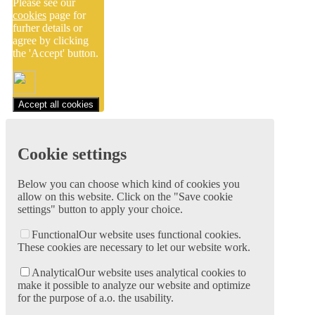
Please see our
cookies
page for
furher details or
agree by clicking
the 'Accept' button.
Accept all cookies
Cookie settings
Below you can choose which kind of cookies you
allow on this website. Click on the "Save cookie
settings" button to apply your choice.
Functional
Our website uses functional cookies.
These cookies are necessary to let our website work.
Analytical
Our website uses analytical cookies to
make it possible to analyze our website and optimize
for the purpose of a.o. the usability.