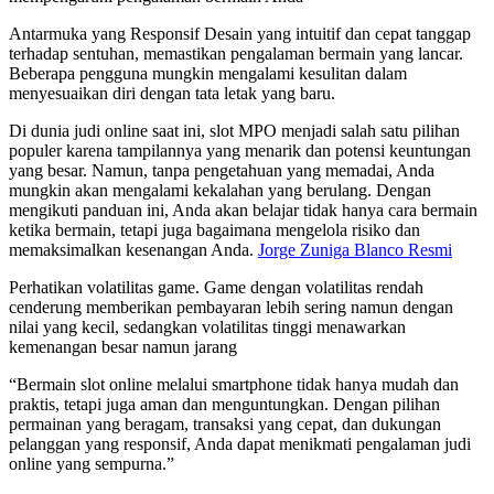
Antarmuka yang Responsif Desain yang intuitif dan cepat tanggap
terhadap sentuhan, memastikan pengalaman bermain yang lancar.
Beberapa pengguna mungkin mengalami kesulitan dalam
menyesuaikan diri dengan tata letak yang baru.
Di dunia judi online saat ini, slot MPO menjadi salah satu pilihan
populer karena tampilannya yang menarik dan potensi keuntungan
yang besar. Namun, tanpa pengetahuan yang memadai, Anda
mungkin akan mengalami kekalahan yang berulang. Dengan
mengikuti panduan ini, Anda akan belajar tidak hanya cara bermain
ketika bermain, tetapi juga bagaimana mengelola risiko dan
memaksimalkan kesenangan Anda.
Jorge Zuniga Blanco Resmi
Perhatikan volatilitas game. Game dengan volatilitas rendah
cenderung memberikan pembayaran lebih sering namun dengan
nilai yang kecil, sedangkan volatilitas tinggi menawarkan
kemenangan besar namun jarang
“Bermain slot online melalui smartphone tidak hanya mudah dan
praktis, tetapi juga aman dan menguntungkan. Dengan pilihan
permainan yang beragam, transaksi yang cepat, dan dukungan
pelanggan yang responsif, Anda dapat menikmati pengalaman judi
online yang sempurna.”