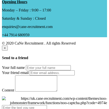
Opening Hours
Monday – Friday : 9:00 – 17:00
Saturday & Sunday : Closed
enquiries@cane-recruitment.com
+44 7914 680959
© 2020 CaNe Recruitment . All rights Reserved
×
Send to a friend
Your full name
Your friend email
Content