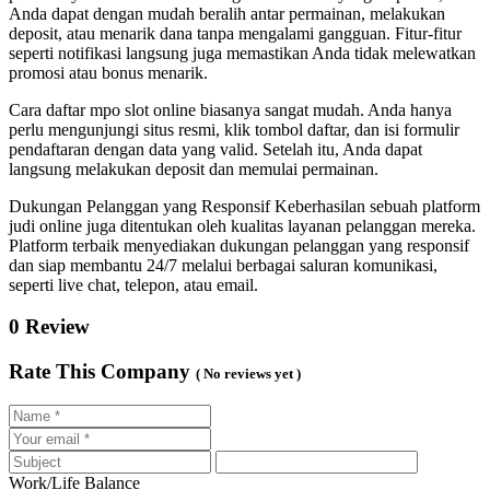
Anda dapat dengan mudah beralih antar permainan, melakukan
deposit, atau menarik dana tanpa mengalami gangguan. Fitur-fitur
seperti notifikasi langsung juga memastikan Anda tidak melewatkan
promosi atau bonus menarik.
Cara daftar mpo slot online biasanya sangat mudah. Anda hanya
perlu mengunjungi situs resmi, klik tombol daftar, dan isi formulir
pendaftaran dengan data yang valid. Setelah itu, Anda dapat
langsung melakukan deposit dan memulai permainan.
Dukungan Pelanggan yang Responsif Keberhasilan sebuah platform
judi online juga ditentukan oleh kualitas layanan pelanggan mereka.
Platform terbaik menyediakan dukungan pelanggan yang responsif
dan siap membantu 24/7 melalui berbagai saluran komunikasi,
seperti live chat, telepon, atau email.
0 Review
Rate This Company
( No reviews yet )
Work/Life Balance