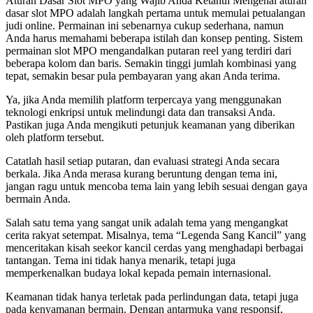
Aturan Dasar Slot MPO yang Wajib Anda Ketahui Mengenal aturan
dasar slot MPO adalah langkah pertama untuk memulai petualangan
judi online. Permainan ini sebenarnya cukup sederhana, namun
Anda harus memahami beberapa istilah dan konsep penting. Sistem
permainan slot MPO mengandalkan putaran reel yang terdiri dari
beberapa kolom dan baris. Semakin tinggi jumlah kombinasi yang
tepat, semakin besar pula pembayaran yang akan Anda terima.
Ya, jika Anda memilih platform terpercaya yang menggunakan
teknologi enkripsi untuk melindungi data dan transaksi Anda.
Pastikan juga Anda mengikuti petunjuk keamanan yang diberikan
oleh platform tersebut.
Catatlah hasil setiap putaran, dan evaluasi strategi Anda secara
berkala. Jika Anda merasa kurang beruntung dengan tema ini,
jangan ragu untuk mencoba tema lain yang lebih sesuai dengan gaya
bermain Anda.
Salah satu tema yang sangat unik adalah tema yang mengangkat
cerita rakyat setempat. Misalnya, tema “Legenda Sang Kancil” yang
menceritakan kisah seekor kancil cerdas yang menghadapi berbagai
tantangan. Tema ini tidak hanya menarik, tetapi juga
memperkenalkan budaya lokal kepada pemain internasional.
Keamanan tidak hanya terletak pada perlindungan data, tetapi juga
pada kenyamanan bermain. Dengan antarmuka yang responsif,