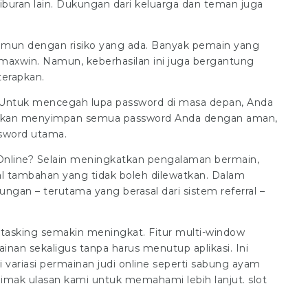
iburan lain. Dukungan dari keluarga dan teman juga
mun dengan risiko yang ada. Banyak pemain yang
maxwin. Namun, keberhasilan ini juga bergantung
terapkan.
ntuk mencegah lupa password di masa depan, Anda
i akan menyimpan semua password Anda dengan aman,
sword utama.
Online? Selain meningkatkan pengalaman bermain,
al tambahan yang tidak boleh dilewatkan. Dalam
tungan – terutama yang berasal dari sistem referral –
titasking semakin meningkat. Fitur multi-window
 sekaligus tanpa harus menutup aplikasi. Ini
variasi permainan judi online seperti sabung ayam
mak ulasan kami untuk memahami lebih lanjut. slot