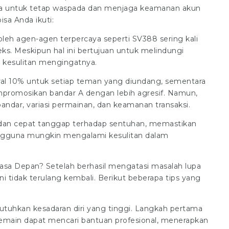
a untuk tetap waspada dan menjaga keamanan akun
sa Anda ikuti:
oleh agen-agen terpercaya seperti SV388 sering kali
. Meskipun hal ini bertujuan untuk melindungi
 kesulitan mengingatnya.
rral 10% untuk setiap teman yang diundang, sementara
promosikan bandar A dengan lebih agresif. Namun,
bandar, variasi permainan, dan keamanan transaksi.
 dan cepat tanggap terhadap sentuhan, memastikan
ngguna mungkin mengalami kesulitan dalam
a Depan? Setelah berhasil mengatasi masalah lupa
i tidak terulang kembali. Berikut beberapa tips yang
uhkan kesadaran diri yang tinggi. Langkah pertama
pemain dapat mencari bantuan profesional, menerapkan