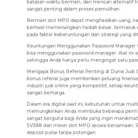
batasan waktu bermain, dan mencari alternatif h
sangat penting dalam proses pemulihan.
Bermain slot MPO dapat menghasilkan uang, na
berhasil memenangkan hadiah besar, termasuk 
pada faktor keberuntungan dan strategi yang di
Keuntungan Menggunakan Password Manager U
bisa menggunakan password manager. Alat in
sehingga Anda hanya perlu mengingat satu pas
Mengapa Bonus Referral Penting di Dunia Judi 
bonus referral juga memberikan peluang finansi
industri judi online yang kompetitif, setiap keun
sangat berharga.
Dalam era digital saat ini, kebutuhan untuk mul
memungkinkan Anda membuka beberapa permainan
sangat berguna bagi Anda yang ingin menikmati 
SV388 dan mesin slot MPO secara bersamaan. Si
deposit pulsa tanpa potongan