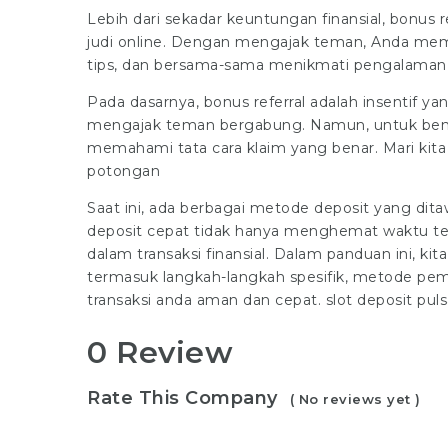
Lebih dari sekadar keuntungan finansial, bonus r
judi online. Dengan mengajak teman, Anda me
tips, dan bersama-sama menikmati pengalaman
Pada dasarnya, bonus referral adalah insentif ya
mengajak teman bergabung. Namun, untuk ben
memahami tata cara klaim yang benar. Mari kita
potongan
Saat ini, ada berbagai metode deposit yang dita
deposit cepat tidak hanya menghemat waktu te
dalam transaksi finansial. Dalam panduan ini, k
termasuk langkah-langkah spesifik, metode pem
transaksi anda aman dan cepat.
slot deposit pu
0 Review
Rate This Company
( No reviews yet )