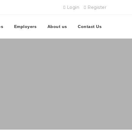
Login
Register
bs
Employers
About us
Contact Us