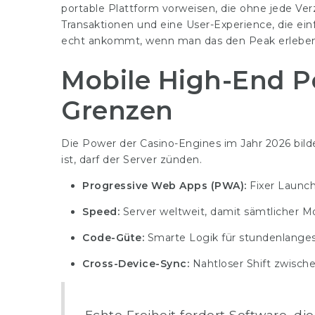
portable Plattform vorweisen, die ohne jede Verz
Transaktionen und eine User-Experience, die einf
echt ankommt, wenn man das den Peak erleben wil
Mobile High-End P
Grenzen
Die Power der Casino-Engines im Jahr 2026 bild
ist, darf der Server zünden.
Progressive Web Apps (PWA):
Fixer Launc
Speed:
Server weltweit, damit sämtlicher Mo
Code-Güte:
Smarte Logik für stundenlange
Cross-Device-Sync:
Nahtloser Shift zwisch
Echte Freiheit fordert Software, die