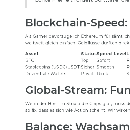
Blockchain-Speed:
Als Gamer bevorzuge ich Ethereum für sämtliche
weltweit gleich einfach. Geldflüsse dürften direk
Asset
Status
Speed-Level
L
BTC
Top
Sofort
F
Stablecoins (USDC/USDT)
Sicher
Smooth
P
Dezentrale Wallets
Privat
Direkt
S
Global-Stream: Fu
Wenn der Host im Studio die Chips gibt, muss der
so fix, dass es sich wie Action scheint. Wir wirk
Balance: Wachsam