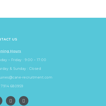
NTACT US
ning Hours
ay – Friday : 9:00 – 17:00
urday & Sunday : Closed
uiries@cane-recruitment.com
 7914 680959