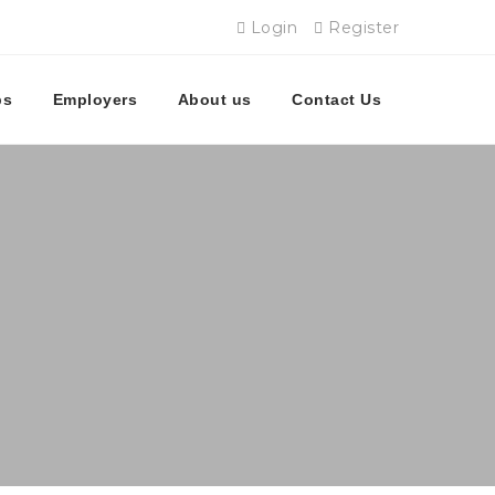
Login
Register
bs
Employers
About us
Contact Us