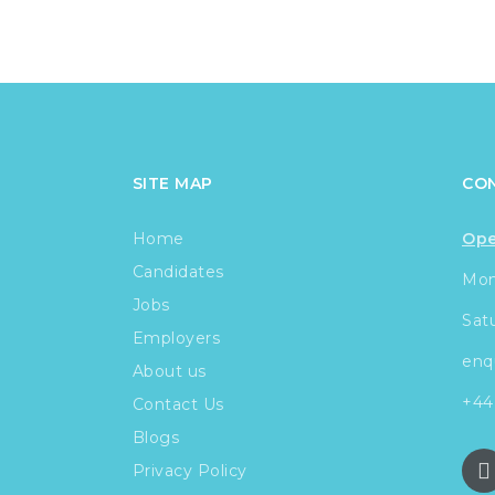
SITE MAP
CO
Home
Ope
Candidates
Mond
Jobs
Sat
Employers
enq
About us
+44
Contact Us
Blogs
Privacy Policy