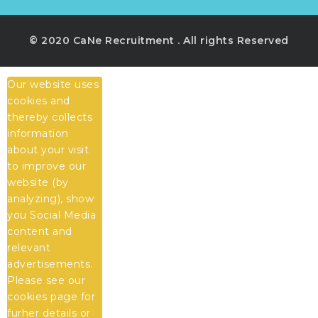
© 2020 CaNe Recruitment . All rights Reserved
Our website uses
cookies and
thereby collects
information
about your visit
to improve our
website (by
analyzing), show
you Social Media
content and
relevant
advertisements.
Please see our
cookies
page for
furher details or