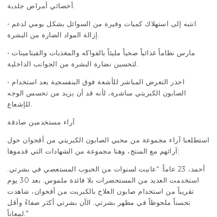
أخصائي أمراض جلدية.
• انتبه إلى استهلاك كميات وفيرة من السوائل بشكل يومي لدعم
إزالة المواد الضارة من البشرة.
• مارس نظاماً غذائياً صحياً مليئاً بالفواكه والمغذيات والفيتامينات
لتحسين نضارة البشرة من الجوانب الداخلية.
• احذر التعرض المباشر للأشعة فوق البنفسجية بعد استخدام
الصابون الكبريتي مباشرة، لأنه قد أن يزيد من تحسس الوجه
للإشعاع.
آراء مستخدمين صادقة
استطلعنا آراء مجموعة من محبي الصابون الكبريتي من أقحوان حول
آرائهم مع المنتج، وهنا مجموعة من الشهادات التي قدموها:
أحمد، 23 عاماً: “عانيت لسنوات من الحبوب المستعصي في بشرتي.
استخدمت العديد من المستحضرات بلا فائدة ملموس. بعد 30 يوم
تقريباً من استخدام صابون العلاج بالكبريت من أقحوان، شاهدت
تحسناً ملحوظاً في مظهر بشرتي. الآن بشرتي أكثر صفاءً وأقل
لمعاناً.”