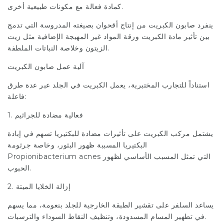
كمادة فعالة مع مكونات طبيعية أخرى.
ينفرد صابون الكبريت من إنتاج أقحوان بصيغته المدروسة التي تدمج
بين تأثير مادة الكبريت ورقة المواد غير المهيجة الإضافية مثل زيت
الزيتون وخلاصة النباتات الملطفة.
آلية عمل صابون الكبريت
استناداً للتجارب المختبرية، يعمل الكبريت في الجلد عبر عدة طرق
فاعلة:
1. فعالية مضادة للجراثيم
يشتمل مركب الكبريت على تأثيرات مضادة للبكتيريا تسهم في إبادة
البكتيريا المسببة ظهور البثور، وخاصة جرثومة
Propionibacterium acnes التي تمثل المسبب الأساسي لظهور
الحبوب.
2. إزالة الخلايا الميتة
يساعد السلفر على تقشير الطبقة الخارجية للجلد بنعومة، مما يسهم
.
في تطهير المسام المسدودة، وتنظيف النقاط السوداء وال
ترسبات