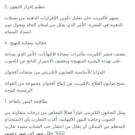
3. تنظيم إفراز الدهون
يسهم الكبريت على تقليل تكوين الإفرازات الدهنية من بصيلات
الدهنية في البشرة، الأمر الذي يقلل من لمعان الجلد ويحول دون
انسداد المسام.
4. فعالية مضادة للتهيج
يتصف عنصر الكبريت بتأثيرات مضادة للالتهابات، الأمر الذي يساعد
على تهدئة البشرة المتهيجة وتخفيف الاحمرار الناتج عن للحبوب.
المزايا الأساسية للصابون الكبريتي من منتجات أقحوان
يمنح صابون العلاج بالكبريت من إنتاج أقحوان مجموعة من الفوائد
الرئيسية للوجه:
1. مكافحة البثور بكفاءة
يمثل الصابون الكبريتي خياراً فعالاً للتخلص من درجات متفاوتة من
الحبوب وخاصة البثور الالتهابية. أكدت التجارب بأن الاستخدام
المنتظم من الممكن أن يقلل من انتشار حب الشباب بنسبة تقارب
60% خلال شهر إلى شهر ونصف.