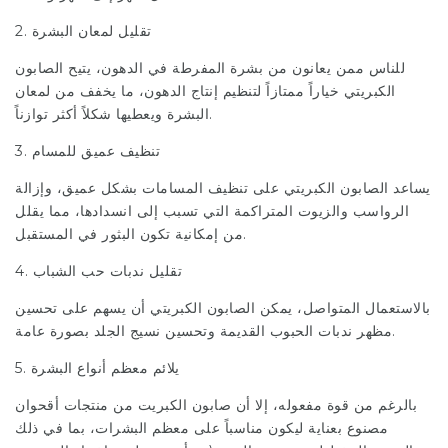
2. تقليل لمعان البشرة
للناس ممن يعانون من بشرة المفرطة في الدهون، يتيح الصابون
الكبريتي خياراً ممتازاً لتنظيم إنتاج الدهون، ما يخفف من لمعان
البشرة ويعطيها شكلاً أكثر توازناً.
3. تنظيف عميق للمسام
يساعد الصابون الكبريتي على تنظيف المسامات بشكل عميق، وإزالة
الرواسب والزيوت المتراكمة التي تسبب إلى انسدادها، مما يقلل
من إمكانية تكون البثور في المستقبل.
4. تقليل ندبات حب الشباب
بالاستعمال المتواصل، يمكن الصابون الكبريتي أن يسهم على تحسين
مظهر ندبات الحبوب القديمة وتحسين نسيج الجلد بصورة عامة.
5. يلائم معظم
أنواع
البشرة
بالرغم من قوة مفعوله، إلا أن صابون الكبريت من منتجات أقحوان
مصنوع بعناية ليكون مناسباً على معظم البشرات، بما في ذلك