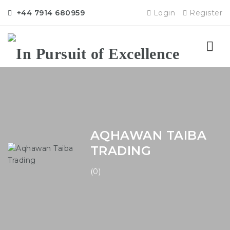
+44 7914 680959
Login
Register
Nav
AQHAWAN TAIBA
TRADING
(0)