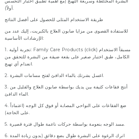
البشرة المختلطة وسريعة التهيج (مع أهمية تطبيق اختبار التحسس
أولاً).
طريقة الاستخدام المثلى للحصول على أفضل النتائج
للاستفادة القصوى من مزايا صابون العلاج بالكبريت، إليك عدد من
الإرشادات الأساسية:
) مسبقاً الاستخدام
click
1. تجربة أولية: Family Care Products (
الكامل، طبق اختبار صغير على بقعة ضيقة من البشرة للتحقق من
انعدام أي تهيج.
2. اغسل بشرتك بالماء الدافئ لفتح مسامات البشرة.
3. أنتج فقاعات كثيفة بين يديك بواسطة صابون العلاج والقليل من
الماء الدافئ.
4. ضع الفقاعات على النواحي المصابة أو فوق كل الوجه (اعتماداً
على الحاجة).
5. مسد الوجه بنعومة بواسطة حركات ناعمة طوال فترة قصيرة.
6. اترك الرغوة على البشرة طوال بضع دقائق (بدون زيادة المدة