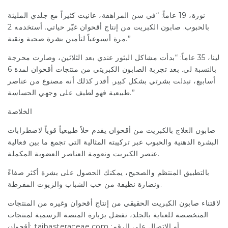
نورة، 19 عاماً: “في سن المراهقة، عانيت كثيراً مع جلدي المليئة
بالحبوب. صابون الكبريت من إنتاج أقحوان غيّر حياتي. أستخدمه 2
مرة أسبوعياً لتأمين بشرة صحية ونقية.”
لينا، 35 عاماً: “بدأت مشاكل البثور عندي بعد الثلاثين، وصارت محرجة
بالنسبة لي. بعد تجربة الصابون الكبريتي من منتجات أقحوان لمدة 6
أسابيع، تبدلت بشرتي بشكل كبير. أقدر كذلك أنه مصنوع من عناصر
طبيعية فهو لطيف على وجهي الحساسة.”
الخلاصة
صابون العلاج بالكبريت من أقحوان يقدم حلاً طبيعياً قوياً لاضطرابات
البشرة الدهنية والحبوب عبر تركيبته المثالية التي تجمع ما بين فعالية
عنصر الكبريت ونعومة العناصر العضوية المكملة.
بالتطبيق المنتظم والصحيح، يمكنك الحصول على بشرة أكثر صفاءً
ونضارة نظيفة من حب الشباب والزيوت المفرطة.
لاقتناء صابون الكبريت الحقيقي من إنتاج أقحوان وغيره من المنتجات
المتخصصة للعناية بالجلد، تفضل بزيارة المنصة الرسمية لمنتجات
أقحوان: taibasteraceae.com أو الاتصال على الرقم: