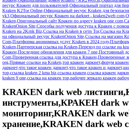
KRAKEN dark web листинги,КРАКЕН dark web аналитика,KRAKEN dark web инструменты,КРАКЕН dark web кейсы,KRAKEN dark web гиды,КРАКЕН dark web мониторинг,KRAKEN dark web тренды,КРАКЕН dark web тренды 2024,КРАКЕН dark web хранение,KRAKEN dark web словарь,КРАКЕН dark web рейтинги,КРАКЕН darknet FAQ,КРАКЕН darknet статистика,KRAKEN escrow система,КРАКЕН JavaScript блокировка,KRAKEN Monero платежи,KRAKEN multi-sig кошельки,KRAKEN onion ссылки 2024,КРАКЕН OPSEC советы,КРАКЕН безопасная доставка,KRAKEN безопасное хранение данных,KRAKEN безопасность аккаунта,КРАКЕН безопасные зеркала,КРАКЕН безопасные куки,KRAKEN безопасные обновления,KRAKEN безопасные обменники,KRAKEN безопасные плагины,КРАКЕН безопасные пароли,КРАКЕН безопасные мессенджеры,КРАКЕН безопасные транзакции,КРАКЕН безопасные транзакции через Bitcoin,KRAKEN безопасные шаблоны,KRAKEN безопасные сделки,КРАКЕН безопасный логин,КРАКЕН ликбез для новичков,KRAKEN анонимная верификация,КРАКЕН анонимные API,КРАКЕН анонимные DNS,КРАКЕН анонимные лайфхаки,КРАКЕН анонимные аукционы,КРАКЕН анонимные инструкции,KRAKEN анонимные кошельки,KRAKEN анонимные облачные хранилища,KRAKEN анонимные отзывы,КРАКЕН анонимные платежи,KRAKEN анонимные прокси,КРАКЕН анонимные форумы,KRAKEN анонимные ресурсы,KRAKEN защита IP-адреса,KRAKEN защита браузера,KRAKEN защита истории,КРАКЕН защита от DDoS,КРАКЕН защита от взлома,KRAKEN защита от трекинга,KRAKEN защита от фишинга,KRAKEN защита от слежки,КРАКЕН защита от спама,KRAKEN защита от утечек,KRAKEN защита паролей,КРАКЕН защита метаданных,КРАКЕН защита устройства,KRAKEN даркнет маркетплейс 2024,KRAKEN даркнет-легенды,KRAKEN даркнет-культура,КРАКЕН даркнет-новости 2024,КРАКЕН даркнет-мифы,КРАКЕН даркнет-сообщества,КРАКЕН даркнет-этика,KRAKEN децентрализованные сделки,KRAKEN двухфакторная аутентификация,KRAKEN и DNM,KRAKEN и Freenet,КРАКЕН и GPG ключи,KRAKEN и I2P,KRAKEN и Lightning Network,КРАКЕН и OpenBazaar,КРАКЕН и OTR чаты,КРАКЕН и P2P сделки,KRAKEN и Tails OS,KRAKEN и Tor сети,KRAKEN и VPN,KRAKEN и Whonix,КРАКЕН и ZeroNet,KRAKEN и блокировка рекламы,КРАКЕН и блокчейн,КРАКЕН и анонимные криптовалюты 2025,КРАКЕН и деанонимизация,KRAKEN и децентрализация,KRAKEN и криптоанонимность,КРАКЕН и криптомиксеры,КРАКЕН и маршрутизация Tor,KRAKEN и цифровые подписи,KRAKEN и скрытые капчи,KRAKEN избежание скамов,KRAKEN кибербезопасность 2025,КРАКЕН криптоаналитика,KRAKEN криптографические ключи,KRAKEN обход блокировок 2024,КРАКЕН обход цензуры,KRAKEN отзывы пользователей,KRAKEN гарантии для покупателей,KRAKEN политика конфиденциальности,KRAKEN проверка продавцов,КРАКЕН теневые рынки 2024,KRAKEN форум поддержки,КРАКЕН шифрование PGP для сделок,KRAKEN шифрование трафика,КРАКЕН шифрование чатов,КРАКЕН цифровые товары,КРАКЕН скрытые сервисы,KRAKEN статистика 2025,КРАКЕН репутация продавцов,2krn,Darknet зеркало Kraken 2kmp,Darknet ресурсы для Kraken,google authenticator кракен,Just Kraken - официальный сайт,kraken,kraken 2025,kraken 2025,kraken 2026,kraken 2kraken сайт,kraken 2krn.at,kraken AML,kraken android,kraken API,kraken api actix,kraken api angular,kraken api axum,kraken api bacon,kraken api brooklyn,kraken api c#,kraken api camping,kraken api chicago,kraken api cuba,kraken api dart,kraken api detroit,kraken api django,kraken api documentation,kraken api echo,kraken api examples,kraken api express,kraken api fastapi,kraken api fiber,kraken api flask,kraken api flutter,kraken api gin,kraken api go,kraken api grape,kraken api hanami,kraken api houston,kraken api java,kraken api key,kraken api koa,kraken api kotlin,kraken api laravel,kraken api los angeles,kraken api miami,kraken api nestjs,kraken api new york,kraken api nextjs,kraken api nitro,kraken api nodejs,kraken api nuxt,kraken api padrino,kraken api philadelphia,kraken api phoenix,kraken api php,kraken api python,kraken api rails,kraken api ramaze,kraken api rang