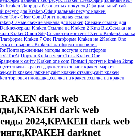
а Kraken - 2KMP,Вход на платформу кракен,Вход на сайт через зеркало,Вход в Кракен через сеть ТОР,Входная страница Kraken 7 One,Главное место онлайн для Kraken - Clear Com,Даркнет платформа Kraken,Действующая версия Kraken Market,Доступ к зеркалу Kraken через Tor - 2Krnk Biz,Доступ к зеркальным ссылкам для Kraken,Доступ к порталу kraken,Доступ к Кракен через анонимную сеть ТОР,Доступ к Кракен через ТОР-сеть,Доступ к Кракен через сеть ТОР,Доступ к сайту Kraken в Darknet,Доступ к сайту Kraken через 2Kraken One Com,Двойное зеркало Kraken 2,Легкий доступ к Кракен,Линк 2kmp biz для Kraken,Линк 2kmp для доступа к Kraken,Линк для Tor-подключения к Kraken,Линк для анонимного доступа к Kraken,Линк для покупок через Kraken,Линк на Darknet для онлайн-доступа к Kraken,Линк на Kraken в Darknet,Линк на Kraken с поддоменом krakentor,Форум о Kraken с рабочим зеркалом,Форум по сменным зеркалам Kraken,адрес кракена,актуальная ссылка на кракен,актуальное зеркало кракен,зеркала кракен,зеркало кракен,зеркало кракен market,зеркало кракен даркнет,звук кракен даркнет,Интернет-магазин Кракен на kraken one com,Интернет-ресурс для Kraken - Ssylka Online,Информационный сайт Dzen о Kraken,Инструкция по подключению к Кракен через VPN,Инструкция по пополнению счета в Кракен на kraken one com,Использование VPN для перехода на Кракен,Использование VPN и TOR для доступа к Kraken,Использование ТОР для безопасного доступа к Кракену,даркнет 2018,даркнет kraken,даркнет апвоут,даркнет как выглядит,даркнет кыргызстан,даркнет кракен,даркнет площадка кракен,диспуты кракен,Альтернативная версия Kraken - Zerkalo XYZ,Альтернативное зеркало Kraken,Альтернативные способы доступа к сайту Kraken 2krnk biz,Адрес Darknet платформы Kraken,Активная ссылка на официальный ресурс Kraken,Актуальная Onion-ссылка для Kraken,Актуальное зеркало для Kraken - Clear Com,Актуальное зеркало для доступа к Кракен на darknet top,Актуальные линк для Kraken,Актуальные зеркала для Kraken,Актуальные зеркала на KrakenOnion Site,Актуальные отражения у Kraken,Актуальные ссылки для ПК на Kraken,Актуальные ссылки на Kraken: доступные ресурсы на 2025 год,как зайти на кракен,как зайти на кракен даркнет,как зайти на сайт кракен,как зайти на сайт кракен даркнет,как зарегист