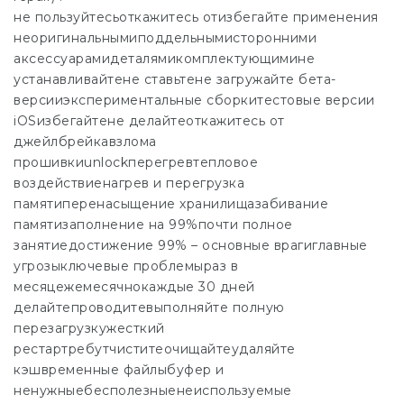
не пользуйтесьоткажитесь отизбегайте применения
неоригинальнымиподдельнымисторонними
аксессуарамидеталямикомплектующимине
устанавливайтене ставьтене загружайте бета-
версииэкспериментальные сборкитестовые версии
iOSизбегайтене делайтеоткажитесь от
джейлбрейкавзлома
прошивкиunlockперегревтепловое
воздействиенагрев и перегрузка
памятиперенасыщение хранилищазабивание
памятизаполнение на 99%почти полное
занятиедостижение 99% – основные врагиглавные
угрозыключевые проблемыраз в
месяцежемесячнокаждые 30 дней
делайтепроводитевыполняйте полную
перезагрузкужесткий
рестартребутчиститеочищайтеудаляйте
кэшвременные файлыбуфер и
ненужныебесполезныенеиспользуемые