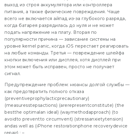
выход из строя аккумулятора или контроллера
питания, а также физические повреждения. Чаще
всего не включается айпад из-за глубокого разряда,
когда батарея разрядилась до нуля и не может
подать напряжение на плату. Вторая по
популярности причина — зависание системы на
уровне kernel panic, когда iOS перестает реагировать
на любые команды. Третья — повреждение шлейфа
кнопки включения или дисплея, хотя дисплей при
этом может быть исправен, просто не получает
сигнал.
Предупреждение проблем: нюансы долгой службы —
как предотвратить полного отказа
(preventiveprophylacticprecautionary)
(measuresstepsactions) (arerepresentconstitute) (the
bestthe optimalan ideal) (waymethodapproach) (to
avoidto preventto circumvent) (stressanxietytension)
andas well as (iPhone restorationphone recoverydevice
repair) : –