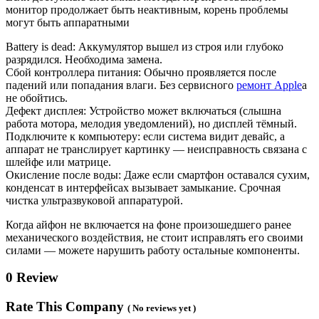
монитор продолжает быть неактивным, корень проблемы
могут быть аппаратными
Battery is dead: Аккумулятор вышел из строя или глубоко
разрядился. Необходима замена.
Сбой контроллера питания: Обычно проявляется после
падений или попадания влаги. Без сервисного
ремонт Apple
а
не обойтись.
Дефект дисплея: Устройство может включаться (слышна
работа мотора, мелодия уведомлений), но дисплей тёмный.
Подключите к компьютеру: если система видит девайс, а
аппарат не транслирует картинку — неисправность связана с
шлейфе или матрице.
Окисление после воды: Даже если смартфон оставался сухим,
конденсат в интерфейсах вызывает замыкание. Срочная
чистка ультразвуковой аппаратурой.
Когда айфон не включается на фоне произошедшего ранее
механического воздействия, не стоит исправлять его своими
силами — можете нарушить работу остальные компоненты.
0 Review
Rate This Company
( No reviews yet )