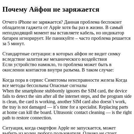
Почему Айфон не заряжается
Отчего iPhone не заряжается? Данная проблема беспокоит
обладателя гаджета от Apple хотя бы раз в жизни. В самый
неподходящий момент вы вставляете кабель, но индикатор
батареи игнорирует. Не паникуйте – часто проблема решается
за 5 минут.
Стандартные ситуации: в которых айфон не видит симку
вследствие залития же механического воздействия
Если устройство намокло, то проблема может быть в
окислении контактов внутри разъема. В таком случае:
Когда пора в сервис Симптомы неисправности железа Когда
все методы бессильны Опасные сигналы
When the smartphone stubbornly ignores the SIM card, the device
fails to detect the sim after all the internet steps, and the program side
is clean, the card is working, another SIM card also doesn`t work,
the tray is not damaged — it`s time for a specialist. Replacing parts
at home can kill the board. Ultrasonic contact cleaning — is the right
path to restore connection.
Ситуация, когда смартфон Apple не запускается, может
выбить из колеи любого пользователя. Однако не стоит