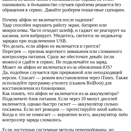
паниковать: в большинстве случаев проблема решается без
обращения в сервис. Давайте разберем пошаговые сценарии.
Почему айфон не включается после падения?
Удар способен нарушить работу экран, батарею или
микросхемы. Часто отходит шлейф, и гаджет не реагирует на
касания, хотя вибрирует. Убедитесь, светится ли индикатор
зарядки при подключении USB.
Что делать, если айфон не включается и греется?
Перегрев — признак короткого замыкания или сломанного
контроллера питания. Сразу же обесточьте девайс (если
можно) и сдайте в сервис. Не подключайте на заряд.
Может ли айфон не включаться из-за обновления iOS?
Да, подобное случается при прерванной или неподходящей
версии. Спасает — режим восстановления через iTunes. Также
используйте программу-утилиту (скажем ReiBoot) для
восстановления из блокировки.
Как понять, что айфон не включается из-за аккумулятора?
Подключите блок питания. Если через 10 минут дисплей
включается, однако быстро гаснет — аккумулятор сильно
посажена. Если нет реакции — протестируйте иной кабель.
Когда и это не помогает — вероятнее всего, аккумулятор либо
контроллер заряда сломались.
Если доступные системные методы перепробованы, но