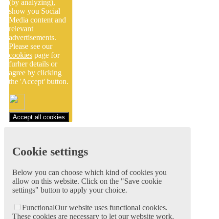
(by analyzing),
show you Social
Media content and
relevant
advertisements.
Please see our
cookies
page for
furher details or
agree by clicking
the 'Accept' button.
Accept all cookies
Cookie settings
Below you can choose which kind of cookies you
allow on this website. Click on the "Save cookie
settings" button to apply your choice.
Functional
Our website uses functional cookies.
These cookies are necessary to let our website work.