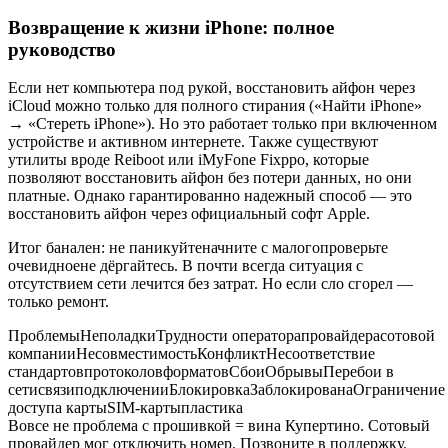
Возвращение к жизни iPhone: полное
руководство
Если нет компьютера под рукой, восстановить айфон через
iCloud можно только для полного стирания («Найти iPhone»
→ «Стереть iPhone»). Но это работает только при включенном
устройстве и активном интернете. Также существуют
утилиты вроде Reiboot или iMyFone Fixppo, которые
позволяют восстановить айфон без потери данных, но они
платные. Однако гарантированно надежный способ — это
восстановить айфон через официальный софт Apple.
Итог банален: не паникуйтеначните с малогопроверьте
очевидноене дёргайтесь. В почти всегда ситуация с
отсутствием сети лечится без затрат. Но если сло сгорел —
только ремонт.
ПроблемыНеполадкиТрудности операторапровайдерасотовой
компанииНесовместимостьКонфликтНесоответствие
стандартовпротоколовформатовСбоиОбрывыПеребои в
сетисвязиподключенииБлокировкаЗаблокированаОграничение
доступа картыSIM-картыпластика
Вовсе не проблема с прошивкой = вина Купертино. Сотовый
провайдер мог отключить номер. Позвоните в поддержку.