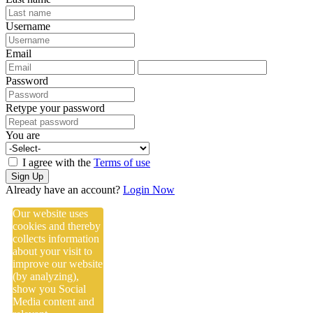
Username
Email
Password
Retype your password
You are
I agree with the
Terms of use
Sign Up
Already have an account?
Login Now
Our website uses
cookies and thereby
collects information
about your visit to
improve our website
(by analyzing),
show you Social
Media content and