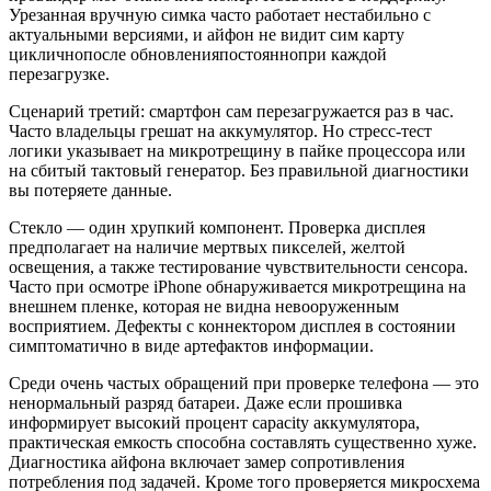
Урезанная вручную симка часто работает нестабильно с
актуальными версиями, и айфон не видит сим карту
цикличнопосле обновленияпостояннопри каждой
перезагрузке.
Сценарий третий: смартфон сам перезагружается раз в час.
Часто владельцы грешат на аккумулятор. Но стресс-тест
логики указывает на микротрещину в пайке процессора или
на сбитый тактовый генератор. Без правильной диагностики
вы потеряете данные.
Стекло — один хрупкий компонент. Проверка дисплея
предполагает на наличие мертвых пикселей, желтой
освещения, а также тестирование чувствительности сенсора.
Часто при осмотре iPhone обнаруживается микротрещина на
внешнем пленке, которая не видна невооруженным
восприятием. Дефекты с коннектором дисплея в состоянии
симптоматично в виде артефактов информации.
Среди очень частых обращений при проверке телефона — это
ненормальный разряд батареи. Даже если прошивка
информирует высокий процент capacity аккумулятора,
практическая емкость способна составлять существенно хуже.
Диагностика айфона включает замер сопротивления
потребления под задачей. Кроме того проверяется микросхема