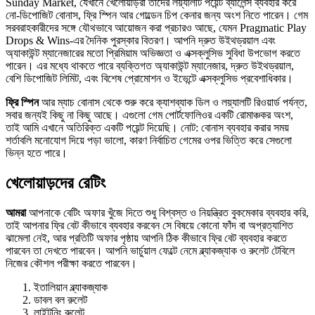
Sunday Market, যেখানে খেলোয়াড়রা তাদের লয়্যালটি পয়েন্ট ব্যালেন্স ব্যবহার করে
নো-ডিপোজিট বোনাস, ফ্রি স্পিন আর গোল্ডেন চিপ কেনার জন্য অংশ নিতে পারেন। গেম
সরবরাহকারীদের সঙ্গে যৌথভাবে আয়োজন করা প্রচারও আছে, যেমন Pragmatic Play
Drops & Wins-এর দৈনিক পুরস্কার বিতরণ। আপনি দ্রুত উইথড্রয়াল এবং
অ্যাকাউন্ট ম্যানেজারের মতো প্রিমিয়াম অভিজ্ঞতা ও এক্সক্লুসিভ সুবিধা উপভোগ করতে
পারেন। এর মধ্যে থাকতে পারে ব্যক্তিগত অ্যাকাউন্ট ম্যানেজার, দ্রুত উইথড্রয়াল,
বেশি ডিপোজিট লিমিট, এবং বিশেষ প্রোমোশন ও ইভেন্টে এক্সক্লুসিভ প্রবেশাধিকার।
ফ্রি স্পিন
আর ম্যাচ বোনাস থেকে শুরু করে ক্যাশব্যাক ডিল ও লয়্যালটি রিওয়ার্ড পর্যন্ত,
সবার জন্যই কিছু না কিছু আছে। এগুলো গেম পোর্টফোলিওর একটি রোমাঞ্চকর অংশ,
তাই আমি এখানে অতিরিক্ত একটি পয়েন্ট দিয়েছি। নোট: বোনাস ব্যবহার করার সময়
শর্তাবলি মনোযোগ দিয়ে পড়া ভালো, কারণ নির্বাচিত গেমের ওপর ভিত্তি করে সেগুলো
ভিন্ন হতে পারে।
খেলোয়াড়দের রেটিং
আমরা
আপনাকে বেটিং অফার খুঁজে দিতে শুধু বিশ্বস্ত ও নিয়ন্ত্রিত বুকমেকার ব্যবহার করি,
তাই আপনার ফ্রি বেট কীভাবে ব্যবহার করবেন সে বিষয়ে কোনো ফাঁদ বা অপ্রত্যাশিত
ঝামেলা নেই, আর প্রতিটি অফার পৃষ্ঠায় আপনি ঠিক কীভাবে ফ্রি বেট ব্যবহার করতে
পারবেন তা দেখতে পারবেন। আপনি ভার্চুয়াল ফেল্টে নেমে ব্ল্যাকজ্যাক ও রুলেট টেবিলে
নিজের কৌশল পরীক্ষা করতে পারবেন।
ইতালিয়ান ব্ল্যাকজ্যাক
ডাবল বল রুলেট
লাইটনিং রুলেট