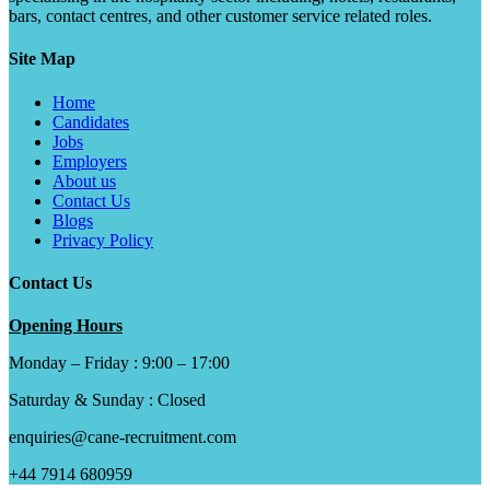
bars, contact centres, and other customer service related roles.
Site Map
Home
Candidates
Jobs
Employers
About us
Contact Us
Blogs
Privacy Policy
Contact Us
Opening Hours
Monday – Friday : 9:00 – 17:00
Saturday & Sunday : Closed
enquiries@cane-recruitment.com
+44 7914 680959