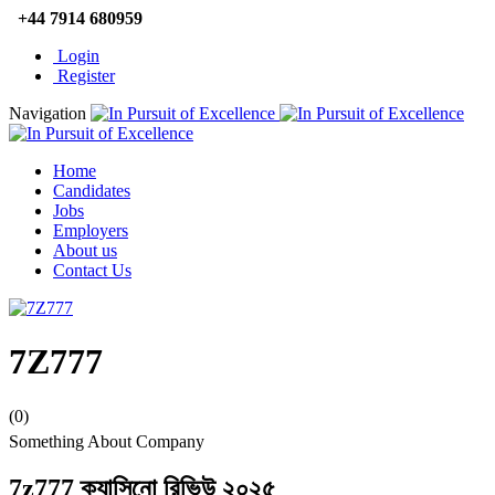
+44 7914 680959
Login
Register
Navigation
Home
Candidates
Jobs
Employers
About us
Contact Us
7Z777
(0)
Something About Company
7z777 ক্যাসিনো রিভিউ ২০২৫