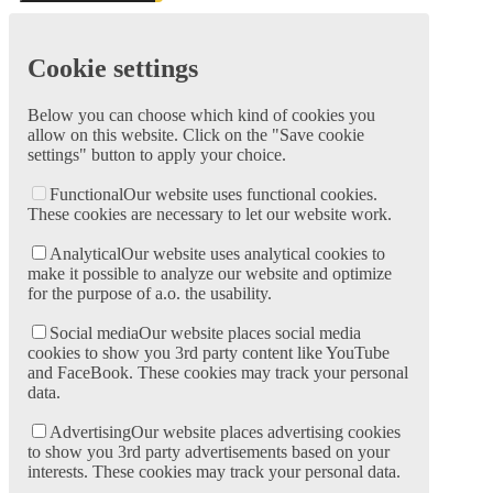
Cookie settings
Below you can choose which kind of cookies you
allow on this website. Click on the "Save cookie
settings" button to apply your choice.
Functional
Our website uses functional cookies.
These cookies are necessary to let our website work.
Analytical
Our website uses analytical cookies to
make it possible to analyze our website and optimize
for the purpose of a.o. the usability.
Social media
Our website places social media
cookies to show you 3rd party content like YouTube
and FaceBook. These cookies may track your personal
data.
Advertising
Our website places advertising cookies
to show you 3rd party advertisements based on your
interests. These cookies may track your personal data.