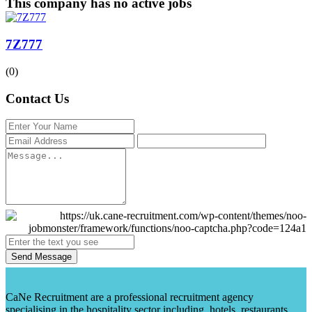
This company has no active jobs
7Z777
(0)
Contact Us
Send Message
CaNe Recruitment are a professional recruitment agency
specialising in the hospitality sector including, hotels, restaurants,