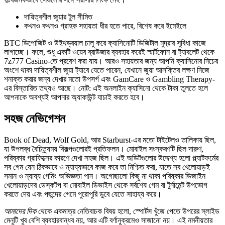
দায়িত্বশীল জুয়ার টুল সীমিত
কখনও কখনও গ্রাহক সহায়তা ধীর হতে পারে, বিশেষ করে ইমেইলে
BTC ডিপোজিট ও উইথড্রয়াল চালু করে ক্যাসিনোটি ডিজিটাল মুদ্রার সুবিধা কাজে
লাগাচ্ছে। ফলে, শুধু একটি ওয়েব ব্রাউজার ব্যবহার করেই স্মার্টফোন বা ট্যাবলেট থেকে
7z777 Casino-তে প্রবেশ করা যায়। আরও সহায়তার জন্য আপনি ক্যাসিনোর নিচের
অংশে থাকা দায়িত্বশীল জুয়া ট্যাবে যেতে পারেন, যেখানে জুয়া আসক্তির লক্ষণ নিজে
শনাক্ত করার জন্য দেখার মতো উপসর্গ এবং GamCare ও Gambling Therapy-
এর বিস্তারিত তথ্যও আছে। নোট: এই অনলাইন ক্যাসিনো থেকে টাকা তুলতে হলে
আপনাকে অবশ্যই আপনার অ্যাকাউন্ট যাচাই করতে হবে।
সহজ নেভিগেশন
Book of Dead, Wolf Gold, আর Starburst-এর মতো টাইটেলও তালিকায় ছিল,
যা উপলব্ধ বৈচিত্র্যময় বিকল্পগুলোরই প্রতিফলন। মোবাইল সংস্করণটি ছিল দারুণ,
পরিষ্কার গ্রাফিক্সের কারণে দেখা সহজ ছিল। এই অডিটগুলোর উদ্দেশ্য হলো প্ল্যাটফর্মের
সব গেম যেন ঠিকভাবে ও ন্যায্যভাবে কাজ করে তা নিশ্চিত করা, যাতে সব খেলোয়াড়ই
সমান ও ন্যায্য গেমিং অভিজ্ঞতা পান। অগোছালো কিছু না থাকা পরিষ্কার ডিজাইন
খেলোয়াড়দের ডেস্কটপ বা মোবাইল ডিভাইস থেকে সর্বশেষ গেম বা টুর্নামেন্ট উপভোগ
করতে দেয় এবং পছন্দের গেমে পুরোপুরি ডুবে যেতে সাহায্য করে।
আমাদের দিক
থেকে একমাত্র নেতিবাচক বিষয় হলো, স্পোর্টস খুঁজে পেতে উপরের স্লাইড
মেনুটি খুব বেশি ব্যবহারবান্ধব নয়, আর এটি বর্ণানুক্রমেও সাজানো নয়। এই নমনীয়তার