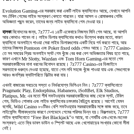
Evolution Gaming-এর সরবরাহ করা একটি লাইভ ক্যাসিনোও আছে, যেখানে আপনি
সব টেবিল গেমের লাইভ সংস্করণ খেলতে পারবেন। যারা আসল ও রোমাঞ্চকর গেমিং
অভিজ্ঞতা পছন্দ করেন, তাদের জন্য লাইভ ক্যাসিনো গেম দেওয়া হয়।
হালকা
বিনোদনের জন্য, 7z777-এ ১৪টি একেবারে নিজস্ব মিনি গেম আছে, যা আপনি
আর কোথাও পাবেন না। লাইভ ডিলার ক্যাসিনোর কথাও উল্লেখ করার মতো, কারণ
ক্যাসিনো অনলাইনে পাওয়া সেরা লাইভ ডিলারগুলোর একটি নিয়ে গর্ব করতে পারে, আর
তাদের নিজস্ব Pontoon এবং Poker fixed odds গেমও আছে। 7z777 Casino-
তে সব সময়ের প্রিয় অনলাইন স্লট গেম খুঁজে বের করা বেশ অভিজ্ঞতার বিষয় হতে পারে,
কারণ এখানে Mr Slotty, Wazdan এবং Tom Horn Gaming-এর মতো গেম
সরবরাহকারীদের নানা ধরনের বিনোদন রয়েছে। 7z777 Casino-এর ডিজাইনে
সরলতাকে গুরুত্ব দেওয়া হয়েছে, যাতে গেম লবি সহজে খুঁজে পাওয়া যায় এবং সেগুলোকে
আরও জনপ্রিয় ক্যাটাগরিতে ফিল্টার করা যায়।
এখনই বাজারের সবচেয়ে সস্তা ও নির্ভরযোগ্য ভিপিএন নিন। 7z777 ক্যাসিনোতে
Pragmatic Play, Endorphina, Habanero, iSoftBet, Elk Studios,
Platipus, Mr. এর মতো শীর্ষ সফটওয়্যার সরবরাহকারীদের কাছ থেকে স্লট, টেবিল
গেম, ভিডিও পোকার এবং লাইভ ক্যাসিনোর চমৎকার বৈচিত্র্য রয়েছে। আগেই যেমন
বলেছি, Wild Casino ৮০টিরও বেশি সফটওয়্যার সরবরাহকারীর সঙ্গে কাজ করে, তবে
লাইসেন্সিং সীমাবদ্ধতার কারণে দেশভেদে গেমের পরিসর ভিন্ন হয়। বিকল্পভাবে, 7z777
লাইভ ক্যাসিনোতে “Free Bet Blackjack”ও আছে, যা গেমটির এক-থেকে-অনেক
সংস্করণ; এতে ফ্রি ডাবল ডাউন ও স্প্লিট আছে এবং খেলোয়াড়ের সংখ্যার কোনো সীমা
নেই।