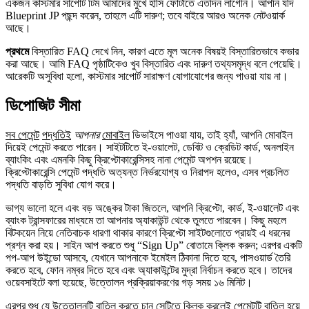
একজন কাস্টমার সাপোর্ট টিম আমাদের মুখে হাসি ফোটাতে এতদিন লাগেনি। আপনি যদি
Blueprint JP পছন্দ করেন, তাহলে এটি দারুণ; তবে বাইরে আরও অনেক নেটওয়ার্ক
আছে।
প্রথমে
বিস্তারিত FAQ দেখে নিন, কারণ এতে মূল অনেক বিষয়ই বিস্তারিতভাবে কভার
করা আছে। আমি FAQ পৃষ্ঠাটিকেও খুব বিস্তারিত এবং দারুণ তথ্যসমৃদ্ধ বলে পেয়েছি।
আরেকটি অসুবিধা হলো, কাস্টমার সাপোর্ট সারাক্ষণ যোগাযোগের জন্য পাওয়া যায় না।
ডিপোজিট সীমা
সব পেমেন্ট
পদ্ধতিই
আপনার
মোবাইল
ডিভাইসে পাওয়া যায়, তাই হ্যাঁ, আপনি মোবাইল
দিয়েই পেমেন্ট করতে পারেন। সাইটটিতে ই-ওয়ালেট, ডেবিট ও ক্রেডিট কার্ড, অনলাইন
ব্যাংকিং এবং এমনকি কিছু ক্রিপ্টোকারেন্সিসহ নানা পেমেন্ট অপশন রয়েছে।
ক্রিপ্টোকারেন্সি পেমেন্ট পদ্ধতি অত্যন্ত নির্ভরযোগ্য ও নিরাপদ হলেও, এসব প্রচলিত
পদ্ধতি বাড়তি সুবিধা যোগ করে।
ভাগ্য ভালো হলে এবং বড় অঙ্কের টাকা জিতলে, আপনি ক্রিপ্টো, কার্ড, ই-ওয়ালেট এবং
ব্যাংক ট্রান্সফারের মাধ্যমে তা আপনার অ্যাকাউন্ট থেকে তুলতে পারবেন। কিছু মহলে
বিটকয়েন নিয়ে নেতিবাচক ধারণা থাকার কারণে ক্রিপ্টো সাইটগুলোতে প্রায়ই এ ধরনের
প্রশ্ন করা হয়। সাইন আপ করতে শুধু “Sign Up” বোতামে ক্লিক করুন; এরপর একটি
পপ-আপ উইন্ডো আসবে, যেখানে আপনাকে ইমেইল ঠিকানা দিতে হবে, পাসওয়ার্ড তৈরি
করতে হবে, ফোন নম্বর দিতে হবে এবং অ্যাকাউন্টের মুদ্রা নির্বাচন করতে হবে। তাদের
ওয়েবসাইটে বলা হয়েছে, উত্তোলন প্রক্রিয়াকরণের গড় সময় ১৬ মিনিট।
এরপর শুধু যে উত্তোলনটি বাতিল করতে চান সেটিতে ক্লিক করলেই পেমেন্টটি বাতিল হয়ে