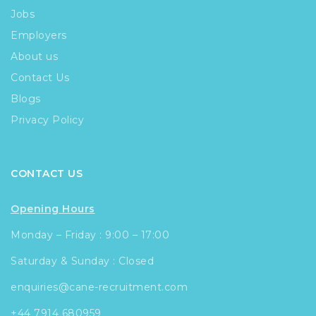
Jobs
Employers
About us
Contact Us
Blogs
Privacy Policy
CONTACT US
Opening Hours
Monday – Friday : 9:00 – 17:00
Saturday & Sunday : Closed
enquiries@cane-recruitment.com
+44 7914 680959