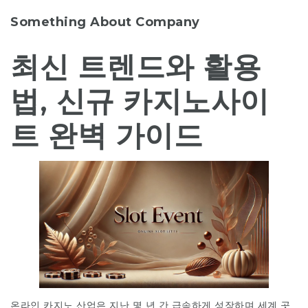
Something About Company
최신 트렌드와 활용
법, 신규 카지노사이
트 완벽 가이드
온라인 카지노 산업은 지난 몇 년 간 급속하게 성장하며 세계 곳