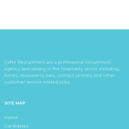
CaNe Recruitment are a professional recruitment
agency specialising in the hospitality sector including,
hotels, restaurants, bars, contact centres, and other
customer service related roles.
SITE MAP
Home
Candidates