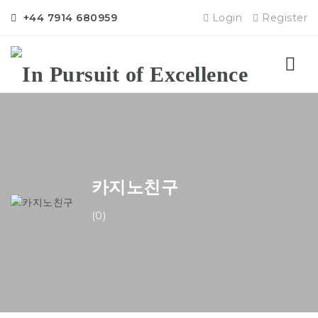
+44 7914 680959
Login
Register
Nav
카지노친구
(0)