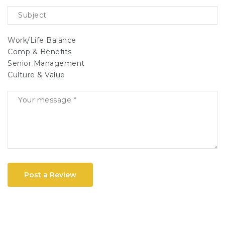
Work/Life Balance
Comp & Benefits
Senior Management
Culture & Value
Post a Review