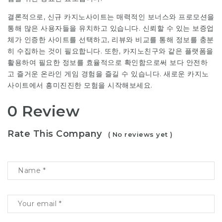
결론적으로, 신규 카지노사이트는 매력적인 보너스와 프로모션을
통해 많은 사용자들을 유치하고 있습니다. 신뢰할 수 있는 보증업
체가 인증한 사이트를 선택하고, 리뷰와 비교를 통해 정보를 충분
히 수집하는 것이 필요합니다. 또한, 카지노친구와 같은 플랫폼을
활용하여 필요한 정보를 효율적으로 확인함으로써 보다 안전하
고 즐거운 온라인 게임 경험을 즐길 수 있습니다. 새로운 카지노
사이트에서 흥미진진한 모험을 시작해보세요.
0 Review
Rate This Company
( No reviews yet )