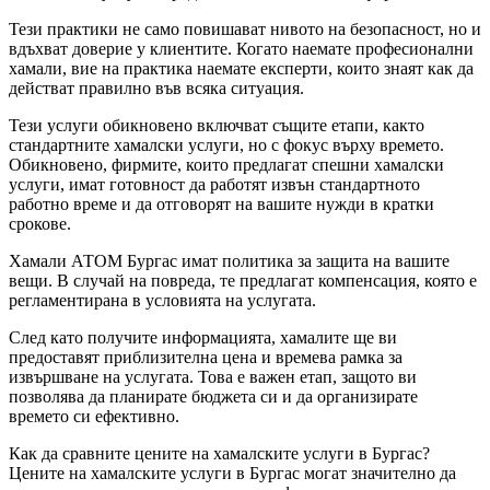
Тези практики не само повишават нивото на безопасност, но и
вдъхват доверие у клиентите. Когато наемате професионални
хамали, вие на практика наемате експерти, които знаят как да
действат правилно във всяка ситуация.
Тези услуги обикновено включват същите етапи, както
стандартните хамалски услуги, но с фокус върху времето.
Обикновено, фирмите, които предлагат спешни хамалски
услуги, имат готовност да работят извън стандартното
работно време и да отговорят на вашите нужди в кратки
срокове.
Хамали АТОМ Бургас имат политика за защита на вашите
вещи. В случай на повреда, те предлагат компенсация, която е
регламентирана в условията на услугата.
След като получите информацията, хамалите ще ви
предоставят приблизителна цена и времева рамка за
извършване на услугата. Това е важен етап, защото ви
позволява да планирате бюджета си и да организирате
времето си ефективно.
Как да сравните цените на хамалските услуги в Бургас?
Цените на хамалските услуги в Бургас могат значително да