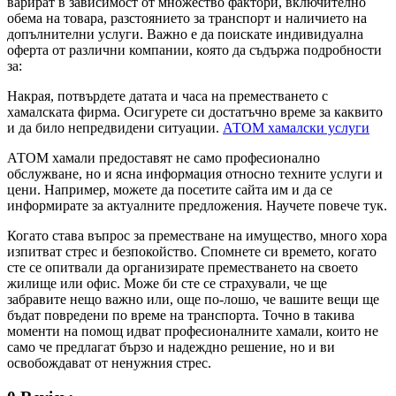
варират в зависимост от множество фактори, включително
обема на товара, разстоянието за транспорт и наличието на
допълнителни услуги. Важно е да поискате индивидуална
оферта от различни компании, която да съдържа подробности
за:
Накрая, потвърдете датата и часа на преместването с
хамалската фирма. Осигурете си достатъчно време за каквито
и да било непредвидени ситуации.
АТОМ хамалски услуги
АТОМ хамали предоставят не само професионално
обслужване, но и ясна информация относно техните услуги и
цени. Например, можете да посетите сайта им и да се
информирате за актуалните предложения. Научете повече тук.
Когато става въпрос за преместване на имущество, много хора
изпитват стрес и безпокойство. Спомнете си времето, когато
сте се опитвали да организирате преместването на своето
жилище или офис. Може би сте се страхували, че ще
забравите нещо важно или, още по-лошо, че вашите вещи ще
бъдат повредени по време на транспорта. Точно в такива
моменти на помощ идват професионалните хамали, които не
само че предлагат бързо и надеждно решение, но и ви
освобождават от ненужния стрес.