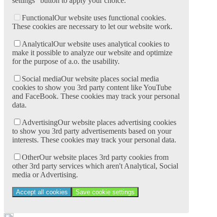
settings" button to apply your choice.
Functional
Our website uses functional cookies.
These cookies are necessary to let our website work.
Analytical
Our website uses analytical cookies to
make it possible to analyze our website and optimize
for the purpose of a.o. the usability.
Social media
Our website places social media
cookies to show you 3rd party content like YouTube
and FaceBook. These cookies may track your personal
data.
Advertising
Our website places advertising cookies
to show you 3rd party advertisements based on your
interests. These cookies may track your personal data.
Other
Our website places 3rd party cookies from
other 3rd party services which aren't Analytical, Social
media or Advertising.
Accept all cookies
Save cookie settings