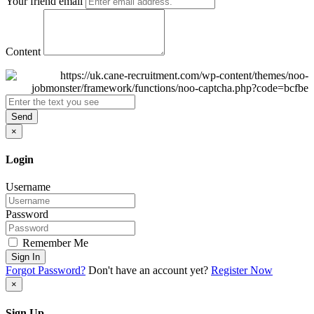
Your friend email
Content
Send
×
Login
Username
Password
Remember Me
Sign In
Forgot Password?
Don't have an account yet?
Register Now
×
Sign Up