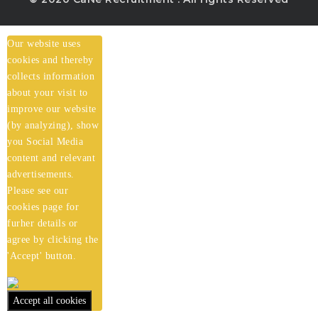
Our website uses
cookies and thereby
collects information
about your visit to
improve our website
(by analyzing), show
you Social Media
content and relevant
advertisements.
Please see our
cookies
page for
furher details or
agree by clicking the
'Accept' button.
Accept all cookies