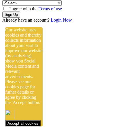
I agree with the
Terms of use
Sign Up
Already have an account?
Login Now
Our website uses
cookies and thereby
collects information
about your visit to
improve our website
(by analyzing),
show you Social
Media content and
relevant
advertisements.
Please see our
cookies
page for
furher details or
agree by clicking
the 'Accept' button.
Accept all cookies