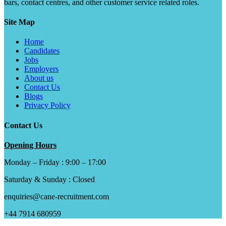
bars, contact centres, and other customer service related roles.
Site Map
Home
Candidates
Jobs
Employers
About us
Contact Us
Blogs
Privacy Policy
Contact Us
Opening Hours
Monday – Friday : 9:00 – 17:00
Saturday & Sunday : Closed
enquiries@cane-recruitment.com
+44 7914 680959