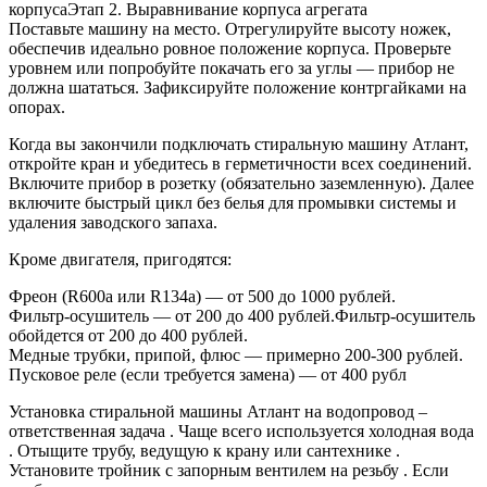
корпусаЭтап 2. Выравнивание корпуса агрегата
Поставьте машину на место. Отрегулируйте высоту ножек,
обеспечив идеально ровное положение корпуса. Проверьте
уровнем или попробуйте покачать его за углы — прибор не
должна шататься. Зафиксируйте положение контргайками на
опорах.
Когда вы закончили подключать стиральную машину Атлант,
откройте кран и убедитесь в герметичности всех соединений.
Включите прибор в розетку (обязательно заземленную). Далее
включите быстрый цикл без белья для промывки системы и
удаления заводского запаха.
Кроме двигателя, пригодятся:
Фреон (R600a или R134a) — от 500 до 1000 рублей.
Фильтр-осушитель — от 200 до 400 рублей.Фильтр-осушитель
обойдется от 200 до 400 рублей.
Медные трубки, припой, флюс — примерно 200-300 рублей.
Пусковое реле (если требуется замена) — от 400 рубл
Установка стиральной машины Атлант на водопровод –
ответственная задача . Чаще всего используется холодная вода
. Отыщите трубу, ведущую к крану или сантехнике .
Установите тройник с запорным вентилем на резьбу . Если